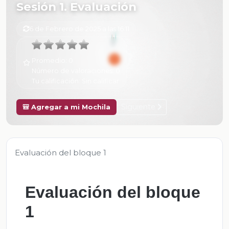
Sesión 1. Evaluación
6 de Febrero de 2025 a las 16:11
Promedio:
0
Número de valoraciones:
0
Tu calificación:
Sin calificar
Siguiente
🎒 Agregar a mi Mochila
Evaluación del bloque 1
Evaluación del bloque
1