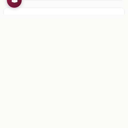
Recursos de la colección
1
📎
Sesión 1. Evaluación
🎒
Comentarios
Inicia sesion
para dejar un comentario.