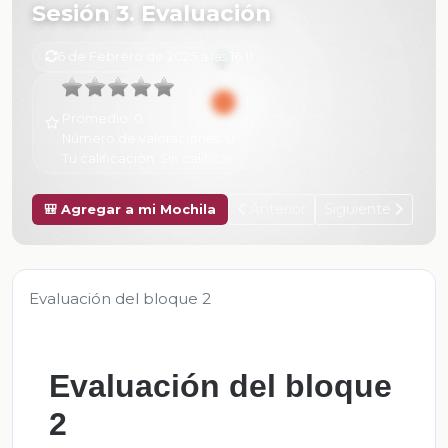
Sesión 3. Evaluación
6 de Febrero de 2025 a las 16:11
Promedio:
0
Número de valoraciones:
0
Tu calificación:
Sin calificar
Anterior
Siguiente
🎒 Agregar a mi Mochila
Evaluación del bloque 2
Evaluación del bloque
2