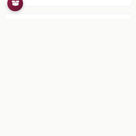
Recursos de la colección
1
📎
Sesión 3. Evaluación
🎒
Comentarios
Inicia sesion
para dejar un comentario.