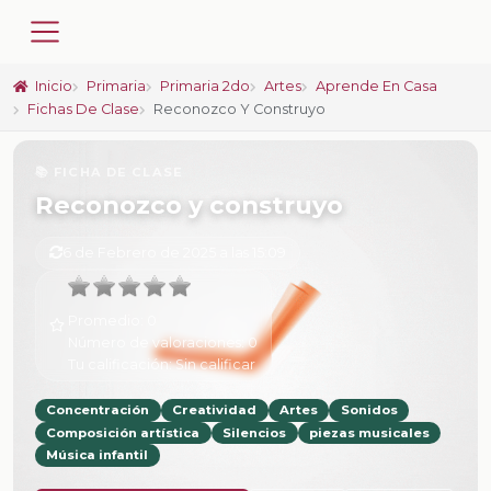
Inicio
Primaria
Primaria 2do
Artes
Aprende En Casa
Fichas De Clase
Reconozco Y Construyo
📚 FICHA DE CLASE
Reconozco y construyo
6 de Febrero de 2025 a las 15:09
Promedio:
0
Número de valoraciones:
0
Tu calificación:
Sin calificar
Concentración
Creatividad
Artes
Sonidos
Composición artística
Silencios
piezas musicales
Música infantil