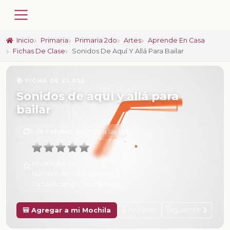
Inicio
Primaria
Primaria 2do
Artes
Aprende En Casa
Fichas De Clase
Sonidos De Aquí Y Allá Para Bailar
📚 FICHA DE CLASE
Sonidos de aquí y allá para
bailar
6 de Febrero de 2025 a las 15:10
Promedio:
0
Número de valoraciones:
0
Tu calificación:
Sin calificar
Anterior
Siguiente
🎒 Agregar a mi Mochila