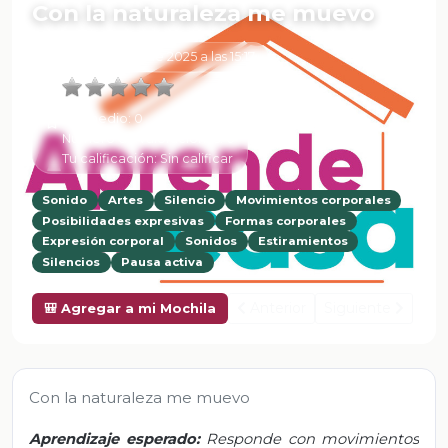
Con la naturaleza me muevo
6 de Febrero de 2025 a las 15:17
Promedio:
0
Número de valoraciones:
0
Tu calificación:
Sin calificar
Sonido
Artes
Silencio
Movimientos corporales
Posibilidades expresivas
Formas corporales
Expresión corporal
Sonidos
Estiramientos
Silencios
Pausa activa
Anterior
Siguiente
🎒 Agregar a mi Mochila
Con la naturaleza me muevo
Aprendizaje esperado:
Responde con movimientos