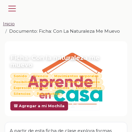
Inicio
Documento: Ficha: Con La Naturaleza Me Muevo
📎 DOCUMENTO · DOCX
Ficha: Con la naturaleza me
muevo
Sonido
Silencio
Movimientos corporales
Posibilidades expresivas
Formas corporales
Expresión corporal
Sonidos
Estiramientos
Silencios
Pausa activa
Descargar
🎒 Agregar a mi Mochila
A partir de esta ficha de clase explora formas