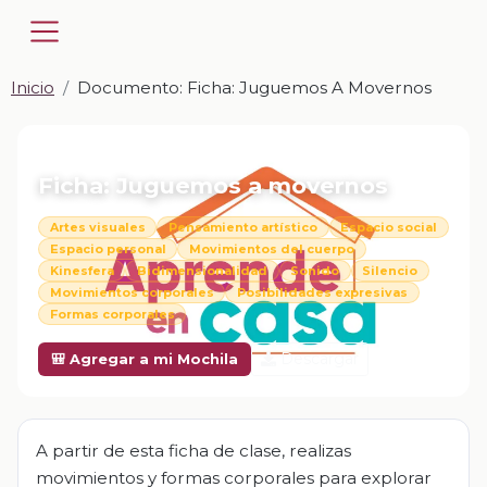
Inicio
Documento: Ficha: Juguemos A Movernos
📎 DOCUMENTO · DOCX
Ficha: Juguemos a movernos
Artes visuales
Pensamiento artístico
Espacio social
Espacio personal
Movimientos del cuerpo
Kinesfera
Bidimensionalidad
Sonido
Silencio
Movimientos corporales
Posibilidades expresivas
Formas corporales
Descargar
🎒 Agregar a mi Mochila
A partir de esta ficha de clase, realizas
movimientos y formas corporales para explorar