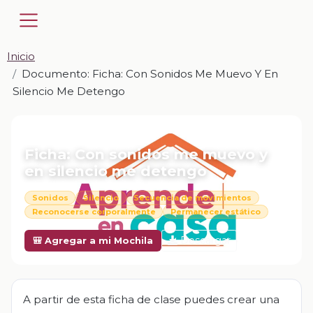
Inicio
Documento: Ficha: Con Sonidos Me Muevo Y En
Silencio Me Detengo
📎 DOCUMENTO · DOCX
Ficha: Con sonidos me muevo y
en silencio me detengo
Sonidos
Silencio
Secuencia de movimientos
Reconocerse corporalmente
Permanecer estático
Descargar
🎒 Agregar a mi Mochila
A partir de esta ficha de clase puedes crear una