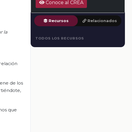
Conoce al CREA
Recursos
Relacionados
r la
TODOS LOS RECURSOS
relación
ene de los
rtiéndote,
mos que