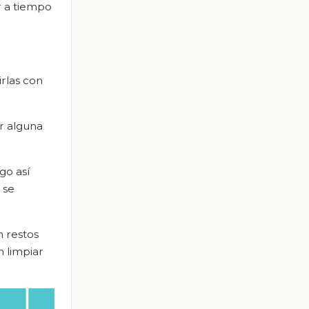
r a tiempo
rlas con
r alguna
go así
 se
n restos
n limpiar