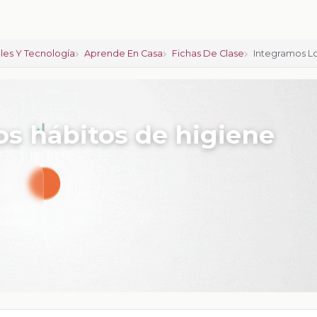
ales Y Tecnología
Aprende En Casa
Fichas De Clase
Integramos L
s hábitos de higiene
iones:
0
calificar