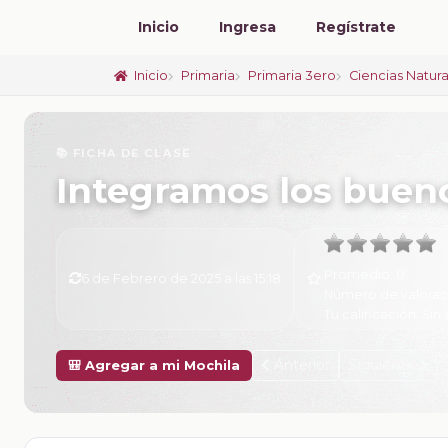
Inicio
Ingresa
Regístrate
Inicio
Primaria
Primaria 3ero
Ciencias Natur
📚 FICHA DE CLASE
Integramos los bueno
Promedio:
0
6 de Febrero de 2025 a las 15:18
Número de valorac
Tu calificación:
Sin 
Anterior
Siguiente
🎒 Agregar a mi Mochila