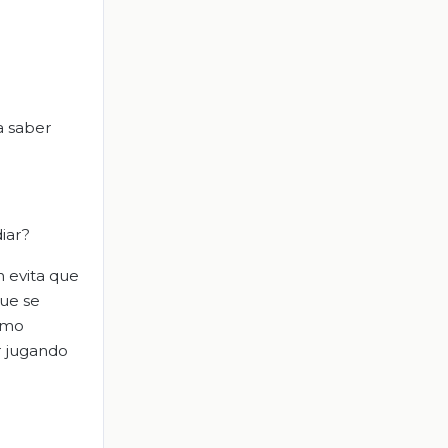
a saber
iar?
 evita que
ue se
como
ar jugando