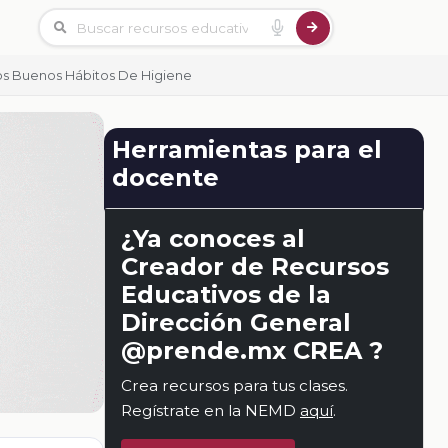
os Buenos Hábitos De Higiene
Herramientas para el
docente
¿Ya conoces al
Creador de Recursos
Educativos de la
Dirección General
@prende.mx CREA ?
Crea recursos para tus clases.
Regístrate en la NEMD
aquí
.