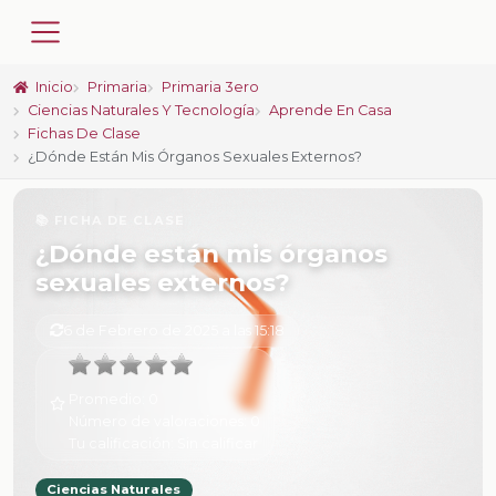
Inicio
Primaria
Primaria 3ero
Ciencias Naturales Y Tecnología
Aprende En Casa
Fichas De Clase
¿Dónde Están Mis Órganos Sexuales Externos?
📚 FICHA DE CLASE
¿Dónde están mis órganos
sexuales externos?
6 de Febrero de 2025 a las 15:18
Promedio:
0
Número de valoraciones:
0
Tu calificación:
Sin calificar
Ciencias Naturales