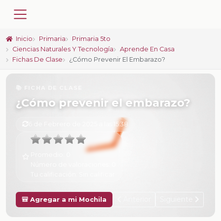
Inicio
Primaria
Primaria 5to
Ciencias Naturales Y Tecnología
Aprende En Casa
Fichas De Clase
¿Cómo Prevenir El Embarazo?
📚 FICHA DE CLASE
¿Cómo prevenir el embarazo?
6 de Febrero de 2025 a las 15:38
Promedio:
0
Número de valoraciones:
0
Tu calificación:
Sin calificar
Anterior
Siguiente
🎒 Agregar a mi Mochila