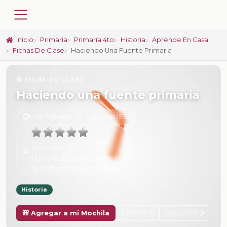
Inicio
Primaria
Primaria 4to
Historia
Aprende En Casa
Fichas De Clase
Haciendo Una Fuente Primaria
📚 FICHA DE CLASE
Haciendo una fuente primaria
6 de Febrero de 2025 a las 15:32
Promedio:
0
Número de valoraciones:
0
Tu calificación:
Sin calificar
Historia
Anterior
Siguiente
🎒 Agregar a mi Mochila