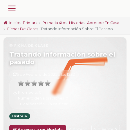
Inicio
Primaria
Primaria 4to
Historia
Aprende En Casa
Fichas De Clase
Tratando Información Sobre El Pasado
📚 FICHA DE CLASE
Tratando información sobre el
pasado
6 de Febrero de 2025 a las 15:32
Promedio:
0
Número de valoraciones:
0
Tu calificación:
Sin calificar
Historia
Anterior
Siguiente
🎒 Agregar a mi Mochila