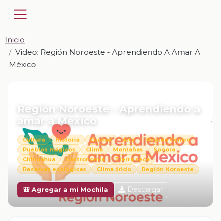
Inicio
Video: Región Noroeste - Aprendiendo A Amar A
México
📎 VIDEO · MP4
Región Noroeste - Aprendiendo a
amar a México
Cultura
Historia
Ciudad
Arte
Región Centro
Pueblos mágicos
Clima
Montañas
Sonora
Chihuahua
Gastronomía
Tierra seca
Reservas ecológicas
Clima árido
Región Noroeste
Descargar
🎒 Agregar a mi Mochila