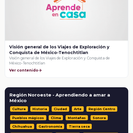
Visión general de los Viajes de Exploración y
Conquista de México-Tenochtitlan
Visión general de los Viajes de Exploración y Conquista de
México-Tenochtitlan
Ver contenido
Región Noroeste - Aprendiendo a amar a
México
Cultura
Historia
Ciudad
Arte
Región Centro
Pueblos mágicos
Clima
Montañas
Sonora
Chihuahua
Gastronomía
Tierra seca