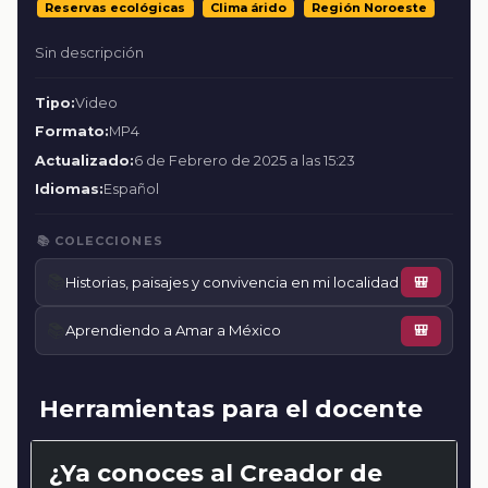
Reservas ecológicas
Clima árido
Región Noroeste
Sin descripción
Tipo:
Video
Formato:
MP4
Actualizado:
6 de Febrero de 2025 a las 15:23
Idiomas:
Español
📚 COLECCIONES
📚
Historias, paisajes y convivencia en mi localidad
🎒
📚
Aprendiendo a Amar a México
🎒
Herramientas para el docente
¿Ya conoces al Creador de