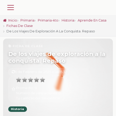
Inicio
Primaria
Primaria 4to
Historia
Aprende En Casa
Fichas De Clase
De Los Viajes De Exploración A La Conquista. Repaso
📚 FICHA DE CLASE
De los viajes de exploración a la
conquista. Repaso
6 de Febrero de 2025 a las 15:32
Promedio:
0
Número de valoraciones:
0
Tu calificación:
Sin calificar
Historia