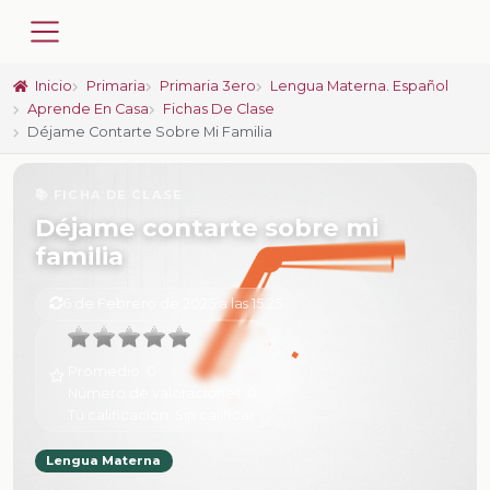
Inicio
Primaria
Primaria 3ero
Lengua Materna. Español
Aprende En Casa
Fichas De Clase
Déjame Contarte Sobre Mi Familia
📚 FICHA DE CLASE
Déjame contarte sobre mi
familia
6 de Febrero de 2025 a las 15:25
Promedio:
0
Número de valoraciones:
0
Tu calificación:
Sin calificar
Lengua Materna