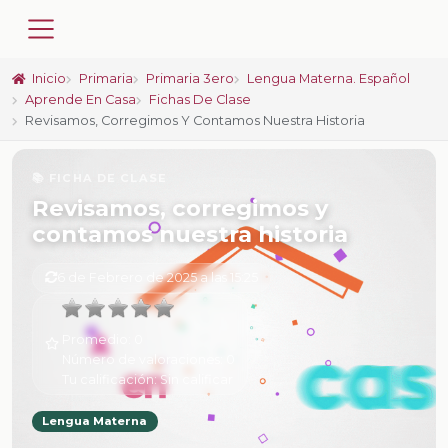
Inicio
Primaria
Primaria 3ero
Lengua Materna. Español
Aprende En Casa
Fichas De Clase
Revisamos, Corregimos Y Contamos Nuestra Historia
📚 FICHA DE CLASE
Revisamos, corregimos y
contamos nuestra historia
6 de Febrero de 2025 a las 15:25
Promedio:
0
Número de valoraciones:
0
Tu calificación:
Sin calificar
Lengua Materna