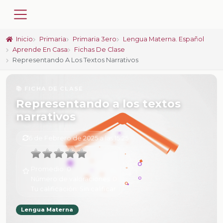
Inicio
Primaria
Primaria 3ero
Lengua Materna. Español
Aprende En Casa
Fichas De Clase
Representando A Los Textos Narrativos
📚 FICHA DE CLASE
Representando a los textos
narrativos
6 de Febrero de 2025 a las 15:25
Promedio:
0
Número de valoraciones:
0
Tu calificación:
Sin calificar
Lengua Materna