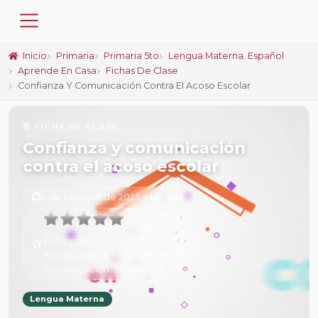
Inicio
Primaria
Primaria 5to
Lengua Materna. Español
Aprende En Casa
Fichas De Clase
Confianza Y Comunicación Contra El Acoso Escolar
📚 FICHA DE CLASE
Confianza y comunicación
contra el acoso escolar
6 de Febrero de 2025 a las 15:44
Promedio:
0
Número de valoraciones:
0
Tu calificación:
Sin calificar
Lengua Materna