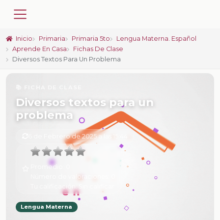
Inicio
Primaria
Primaria 5to
Lengua Materna. Español
Aprende En Casa
Fichas De Clase
Diversos Textos Para Un Problema
📚 FICHA DE CLASE
Diversos textos para un
problema
6 de Febrero de 2025 a las 15:44
Promedio:
0
Número de valoraciones:
0
Tu calificación:
Sin calificar
Lengua Materna