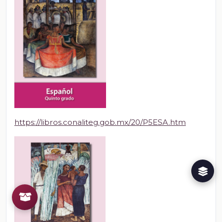
https://libros.conaliteg.gob.mx/20/P5ESA.htm