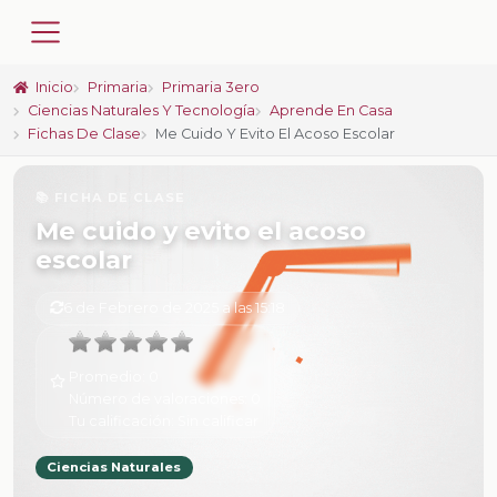
Inicio
Primaria
Primaria 3ero
Ciencias Naturales Y Tecnología
Aprende En Casa
Fichas De Clase
Me Cuido Y Evito El Acoso Escolar
📚 FICHA DE CLASE
Me cuido y evito el acoso
escolar
6 de Febrero de 2025 a las 15:18
Promedio:
0
Número de valoraciones:
0
Tu calificación:
Sin calificar
Ciencias Naturales