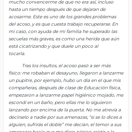
mucho convencerme de que no era así, incluso
hasta un tiempo después de que dejaran de
acosarme. Este es uno de los grandes problemas
del acoso, y es que cuesta trabajo recuperarse. En
mi caso, con ayuda de mi familia he superado las
secuelas más graves, es como una herida que aún
está cicatrizando y que duele un poco al
tocarla.
Tras los insultos, el acoso pasó a ser más
f
ísico: me robaban el desayuno,
llegaron a lanzarme
un pupitre, p
or ejemplo, hubo un día en el que mis
compañeras, después de clase de Educación física,
empezaron a la
nzarme papel higiénico mojado, m
e
escondí en un baño, pero ellas me lo siguieron
lanzando por encima de la puerta. No me atrevía a
decírselo
a nadie por sus amenazas,
“si se lo dice
s a
alguien, sufrirás el doble” me decían, e
l temor a sus
amenazas hacía que me diera pánico asistir a la