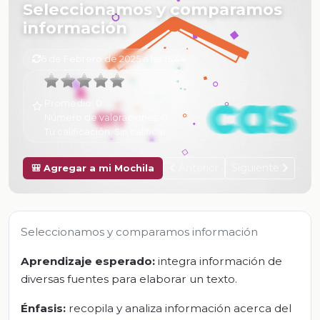
Seleccionamos y comparamos
información
6 de Febrero de 2025 a las 15:44
Promedio:
0
Número de valoraciones:
0
Tu calificación:
Sin calificar
Anterior
Siguiente
🎒 Agregar a mi Mochila
Seleccionamos y comparamos información
Aprendizaje esperado:
integra información de
diversas fuentes para elaborar un texto.
Énfasis:
recopila y analiza información acerca del