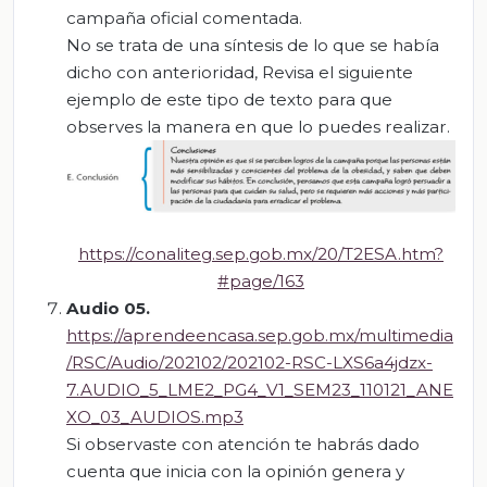
campaña oficial comentada.
No se trata de una síntesis de lo que se había
dicho con anterioridad, Revisa el siguiente
ejemplo de este tipo de texto para que
observes la manera en que lo puedes realizar.
https://conaliteg.sep.gob.mx/20/T2ESA.htm?
#page/163
Audio 05.
https://aprendeencasa.sep.gob.mx/multimedia
/RSC/Audio/202102/202102-RSC-LXS6a4jdzx-
7.AUDIO_5_LME2_PG4_V1_SEM23_110121_ANE
XO_03_AUDIOS.mp3
Si observaste con atención te habrás dado
cuenta que inicia con la opinión genera y