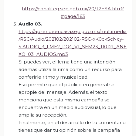
https://conaliteg.sep.gob.mx/20/T2ESA.htm?
#page/163
Audio 03.
https://aprendeencasa.sep.gob.mx/multimedia
/RSC/Audio/202102/202102-RSC-xK0ckScNcy-
5.AUDIO_3_LME2_PG4_V1_SEM23_110121_ANE
XO_03_AUDIOS.mp3
Si puedes ver, el lema tiene una intención,
además utiliza la rima como un recurso para
conferirle ritmo y musicalidad.
Eso permite que el público en general se
apropie del mensaje. Además, el texto
menciona que esta misma campaña se
encuentra en un medio audiovisual, lo que
amplía su recepción.
Finalmente, en el desarrollo de tu comentario
tienes que dar tu opinión sobre la campaña