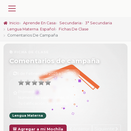
Inicio
Aprende En Casa
Secundaria
3° Secundaria
Lengua Materna. Español
Fichas De Clase
Comentarios De Campaña
📚 FICHA DE CLASE
Comentarios de campaña
6 de Febrero de 2025 a las 17:20
Promedio:
0
Número de valoraciones:
0
Tu calificación:
Sin calificar
Lengua Materna
Anterior
Siguiente
🎒 Agregar a mi Mochila