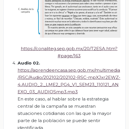
https://conaliteg.sep.gob.mx/20/T2ESA.htm?
#page/163
Audio 02.
https://aprendeencasa.sep.gob.mx/multimedia
/RSC/Audio/202102/202102-RSC-mpXJxr2EWZ-
4.AUDIO_2._LME2_PG4_V1_SEM23_110121_AN
EXO_03_AUDIOSmp3.mp3
En este caso, al hablar sobre la estrategia
central de la campaña se muestran
situaciones cotidianas con las que la mayor
parte de la población se puede sentir
identificada.