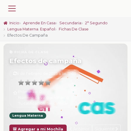
Inicio
Aprende En Casa
Secundaria
2° Segundo
Lengua Materna. Español
Fichas De Clase
Efectos De Campaña
📚 FICHA DE CLASE
Efectos de campaña
6 de Febrero de 2025 a las 17:03
Promedio:
0
Número de valoraciones:
0
Tu calificación:
Sin calificar
Lengua Materna
Anterior
Siguiente
🎒 Agregar a mi Mochila