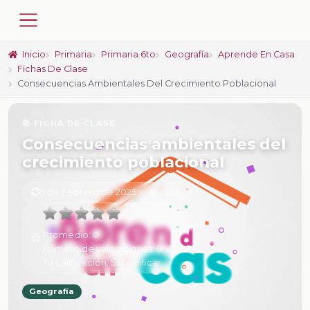
Inicio
Primaria
Primaria 6to
Geografía
Aprende En Casa
Fichas De Clase
Consecuencias Ambientales Del Crecimiento Poblacional
📚 FICHA DE CLASE
Consecuencias ambientales del
crecimiento poblacional
6 de Febrero de 2025 a las 15:52
Promedio:
0
Número de valoraciones:
0
Tu calificación:
Sin calificar
Geografía