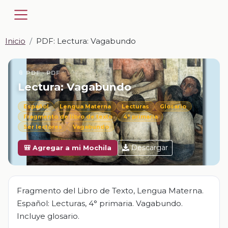
Inicio
PDF: Lectura: Vagabundo
📎 PDF · PDF
Lectura: Vagabundo
Español
Lengua Materna
Lecturas
Glosario
Fragmento de libro de texto
4° primaria
Ser lectores
Vagabundo
Descargar
🎒 Agregar a mi Mochila
Fragmento del Libro de Texto, Lengua Materna.
Español: Lecturas, 4° primaria. Vagabundo.
Incluye glosario.