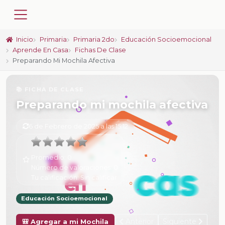
Inicio
Primaria
Primaria 2do
Educación Socioemocional
Aprende En Casa
Fichas De Clase
Preparando Mi Mochila Afectiva
📚 FICHA DE CLASE
Preparando mi mochila afectiva
6 de Febrero de 2025 a las 15:12
Promedio:
0
Número de valoraciones:
0
Tu calificación:
Sin calificar
Educación Socioemocional
Anterior
Siguiente
🎒 Agregar a mi Mochila