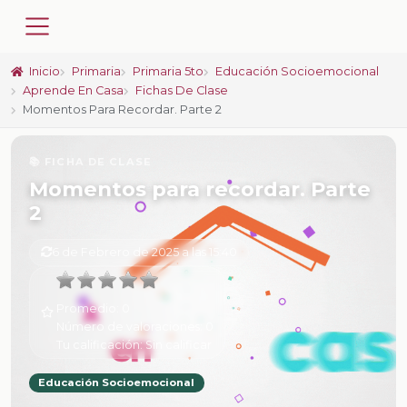
Inicio
Primaria
Primaria 5to
Educación Socioemocional
Aprende En Casa
Fichas De Clase
Momentos Para Recordar. Parte 2
📚 FICHA DE CLASE
Momentos para recordar. Parte
2
6 de Febrero de 2025 a las 15:40
Promedio:
0
Número de valoraciones:
0
Tu calificación:
Sin calificar
Educación Socioemocional