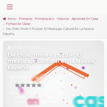
Inicio
Primaria
Primaria 4to
Historia
Aprende En Casa
Fichas De Clase
De Chile, Mole Y Pozole. El Mestizaje Cultural En La Nueva
España
📚 FICHA DE CLASE
De chile, mole y pozole. El
mestizaje cultural en la Nueva
España
6 de Febrero de 2025 a las 15:32
Promedio:
0
Número de valoraciones:
0
Tu calificación:
Sin calificar