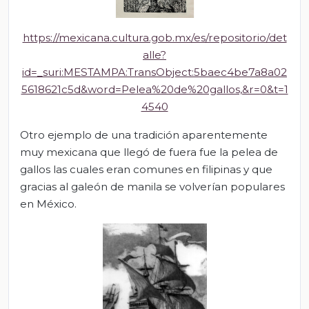
https://mexicana.cultura.gob.mx/es/repositorio/det
alle?
id=_suri:MESTAMPA:TransObject:5baec4be7a8a02
5618621c5d&word=Pelea%20de%20gallos,&r=0&t=1
4540
Otro ejemplo de una tradición aparentemente
muy mexicana que llegó de fuera fue la pelea de
gallos las cuales eran comunes en filipinas y que
gracias al galeón de manila se volverían populares
en México.