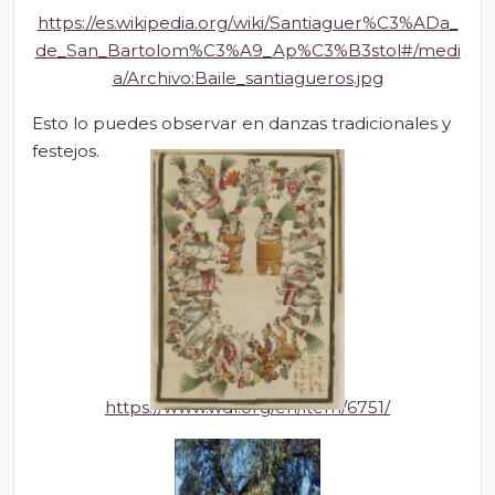
https://es.wikipedia.org/wiki/Santiaguer%C3%ADa_
de_San_Bartolom%C3%A9_Ap%C3%B3stol#/medi
a/Archivo:Baile_santiagueros.jpg
Esto lo puedes observar en danzas tradicionales y
festejos.
https://www.wdl.org/en/item/6751/