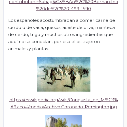
contributors=Sahag%C3%BAn%2C%20Bernardino
%20de%2C%201499-1590
Los españoles acostumbraban a comer carne de
cerdo o de vaca, quesos, aceite de oliva, manteca
de cerdo, trigo y muchos otros ingredientes que
aquí no se conocían, por eso ellos trajeron
animales y plantas.
https://es.wikipedia.org/wiki/Conquista_de_M%C3%
A9xico#/media/Archivo:Coronado-Remington.jpg