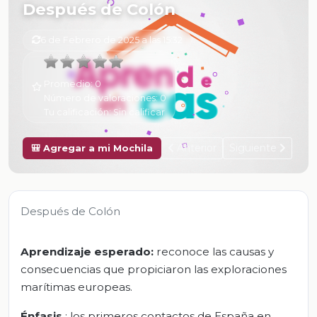
Después de Colón
6 de Febrero de 2025 a las 15:32
Promedio:
0
Número de valoraciones:
0
Tu calificación:
Sin calificar
Anterior
Siguiente
🎒 Agregar a mi Mochila
Después de Colón
Aprendizaje esperado:
reconoce las causas y
consecuencias que propiciaron las exploraciones
marítimas europeas.
Énfasis
: los primeros contactos de España en