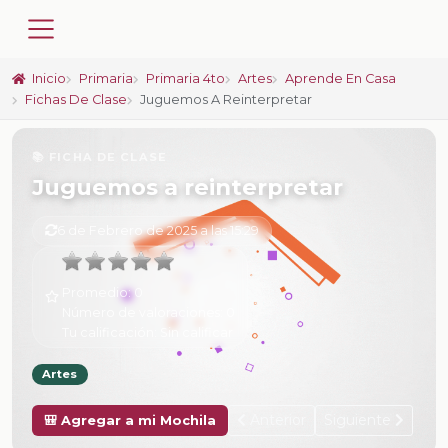
Inicio
Primaria
Primaria 4to
Artes
Aprende En Casa
Fichas De Clase
Juguemos A Reinterpretar
📚 FICHA DE CLASE
Juguemos a reinterpretar
6 de Febrero de 2025 a las 15:29
Promedio:
0
Número de valoraciones:
0
Tu calificación:
Sin calificar
Artes
Anterior
Siguiente
🎒 Agregar a mi Mochila