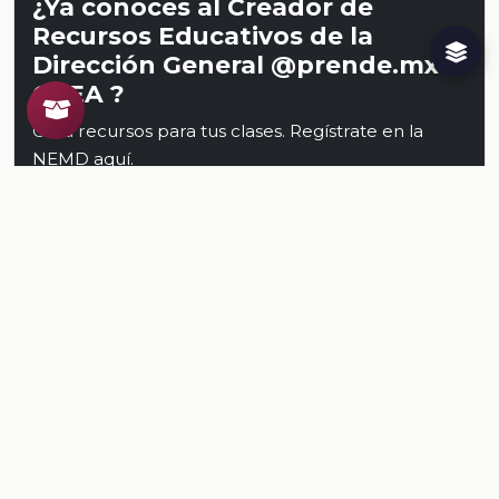
¿Ya conoces al Creador de
Recursos Educativos de la
Dirección General @prende.mx
CREA ?
Crea recursos para tus clases. Regístrate en la
NEMD
aquí
.
Conoce al CREA
Recursos
Relacionados
TODOS LOS RECURSOS