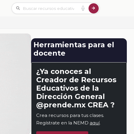
Herramientas para el
docente
¿Ya conoces al
Creador de Recursos
Educativos de la
Dirección General
@prende.mx CREA ?
Crea recursos para tus clases.
Regístrate en la NEMD
aquí
.