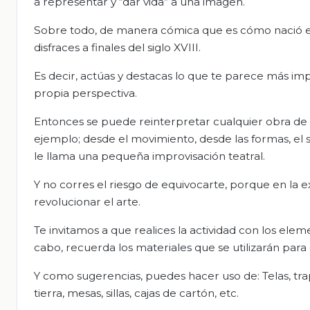
a representar y “dar vida” a una imagen.
Sobre todo, de manera cómica que es cómo nació est
disfraces a finales del siglo XVIII.
Es decir, actúas y destacas lo que te parece más im
propia perspectiva.
Entonces se puede reinterpretar cualquier obra de ar
ejemplo; desde el movimiento, desde las formas, el s
le llama una pequeña improvisación teatral.
Y no corres el riesgo de equivocarte, porque en la
revolucionar el arte.
Te invitamos a que realices la actividad con los ele
cabo, recuerda los materiales que se utilizarán par
Y como sugerencias, puedes hacer uso de: Telas, trapos
tierra, mesas, sillas, cajas de cartón, etc.