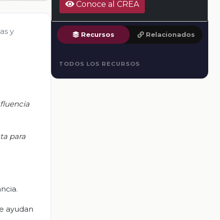
Conoce al CREA
as y
Recursos
Relacionados
TODOS LOS RECURSOS
nfluencia
ta para
ncia.
ue ayudan