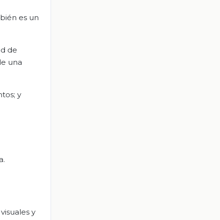
mbién es un
ad de
de una
tos; y
.
a.
 visuales y