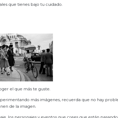
males que tienes bajo tu cuidado.
ger el que más te guste.
r experimentando más imágenes, recuerda que no hay prob
enen de la imagen.
aisaje, los personajes y eventos que crees que están pasando