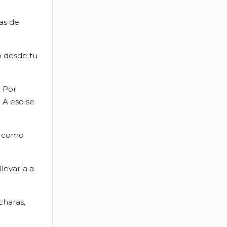
as de
o desde tu
. Por
 A eso se
s como
levarla a
charas,