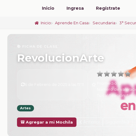
Inicio
Ingresa
Regístrate
Inicio
Aprende En Casa
Secundaria
3° Secu
📚 FICHA DE CLASE
RevolucionArte
Promedio:
0
6 de Febrero de 2025 a las 17:11
Número de valoraci
Tu calificación:
Sin c
Artes
Anterior
Siguiente
🎒 Agregar a mi Mochila