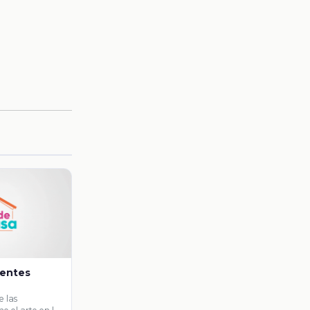
ientes
e las