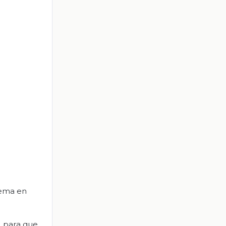
lema en
, para que