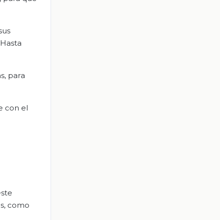
sus
. Hasta
s, para
e con el
este
es, como