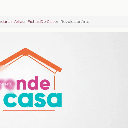
ndaria
Artes
Fichas De Clase
RevolucionArte
ones:
0
alificar