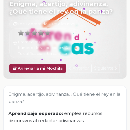
Enigma, acertijo, adivinanza,
¿Qué tiene el rey en la panza?
6 de Febrero de 2025 a las 15:25
Promedio:
0
Número de valoraciones:
0
Tu calificación:
Sin calificar
Anterior
Siguiente
🎒 Agregar a mi Mochila
Enigma, acertijo, adivinanza, ¿Qué tiene el rey en la
panza?
Aprendizaje esperado:
emplea recursos
discursivos al redactar adivinanzas.