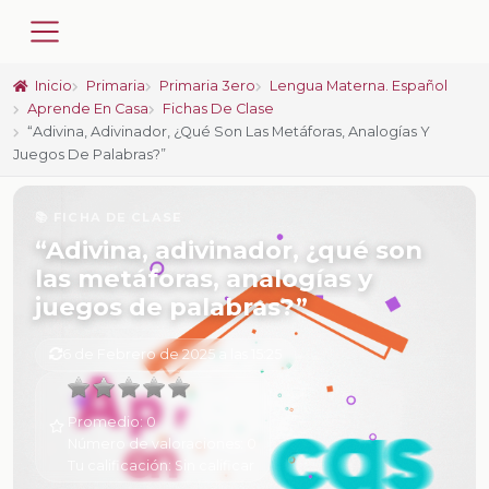
Inicio
Primaria
Primaria 3ero
Lengua Materna. Español
Aprende En Casa
Fichas De Clase
“Adivina, Adivinador, ¿qué Son Las Metáforas, Analogías Y
Juegos De Palabras?”
📚 FICHA DE CLASE
“Adivina, adivinador, ¿qué son
las metáforas, analogías y
juegos de palabras?”
6 de Febrero de 2025 a las 15:25
Promedio:
0
Número de valoraciones:
0
Tu calificación:
Sin calificar