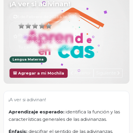
¡A ver si adivinan!
6 de Febrero de 2025 a las 15:25
Promedio:
0
Número de valoraciones:
0
Tu calificación:
Sin calificar
Lengua Materna
Anterior
Siguiente
🎒 Agregar a mi Mochila
¡A ver si adivinan!
Aprendizaje esperado:
identifica la función y las
características generales de las adivinanzas.
Énfasis:
descifrar el sentido de las adivinanzas.