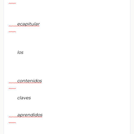
       ecapitular

       los

       contenidos

       claves

       aprendidos
