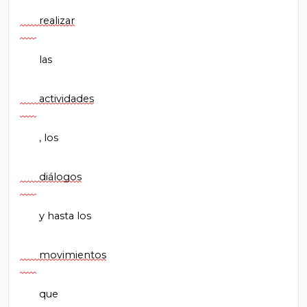
       realizar

       las

       actividades

       , los

       diálogos

       y hasta los

       movimientos

       que
