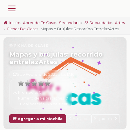
Inicio
Aprende En Casa
Secundaria
3° Secundaria
Artes
Fichas De Clase
Mapas Y Brújulas: Recorrido EntrelazArtes
📚 FICHA DE CLASE
Mapas y brújulas: recorrido
entrelazArtes
6 de Febrero de 2025 a las 17:10
Promedio:
0
Número de valoraciones:
0
Tu calificación:
Sin calificar
Anterior
Siguiente
🎒 Agregar a mi Mochila