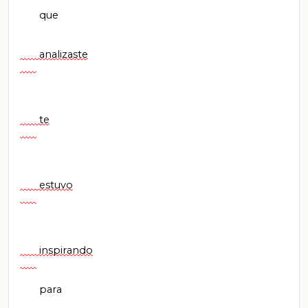
       que

       analizaste

       te

       estuvo

       inspirando

       para
