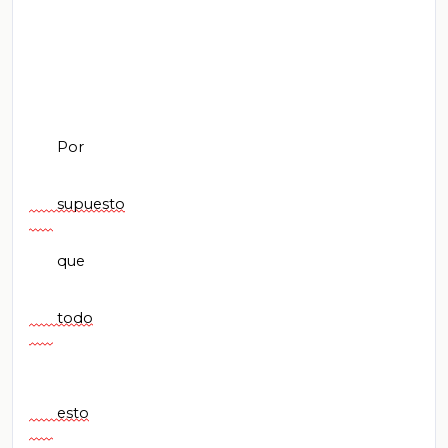
       Por

       supuesto

       que

       todo

       esto
