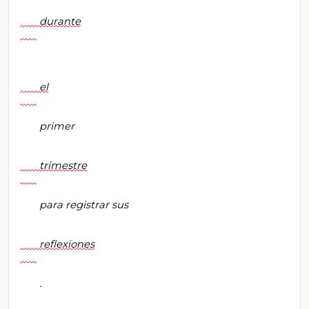
       durante

       el

       primer

       trimestre

       para registrar sus

       reflexiones

       .
