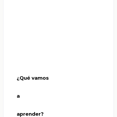
       ¿Qué vamos

       a

       aprender?
