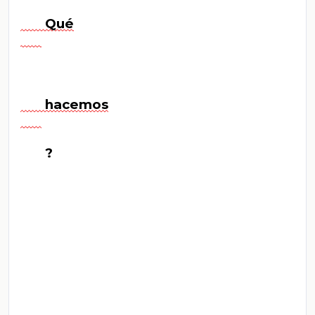
       Qué

       hacemos

       ?
