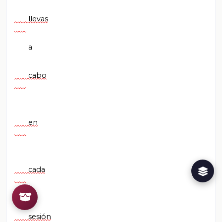
       llevas

       a

       cabo

       en

       cada

       sesión
