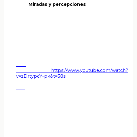
          Miradas y percepciones

         https://www.youtube.com/watch?
v=zDrtypcY-pk&t=38s
