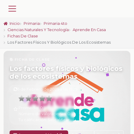
Inicio
Primaria
Primaria 4to
Ciencias Naturales Y Tecnología
Aprende En Casa
Fichas De Clase
Los Factores Físicos Y Biológicos De Los Ecosistemas
📚 FICHA DE CLASE
Los factores físicos y biológicos
de los ecosistemas
6 de Febrero de 2025 a las 15:29
Promedio:
0
Número de valoraciones:
0
Tu calificación:
Sin calificar