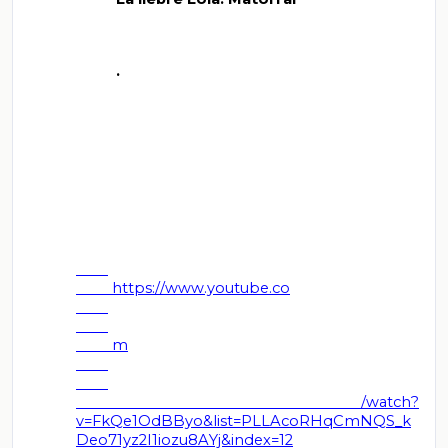
          .

         https://www.youtube.co

         m

         /watch?
v=FkQe1OdBByo&list=PLLAcoRHqCmNQS_k
Deo71yz2I1iozu8AYj&index=12
