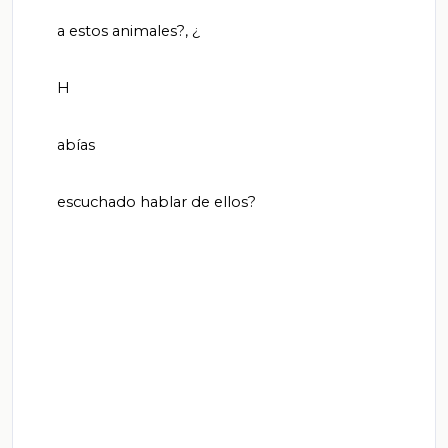
       a estos animales?, ¿

       H

       abías

       escuchado hablar de ellos?
