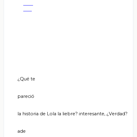
       ¿Qué te

       pareció

       la historia de Lola la liebre? interesante, ¿Verdad?

       ade
