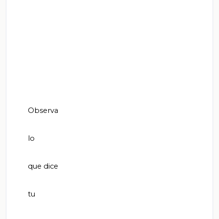
       Observa

       lo

       que dice

       tu
