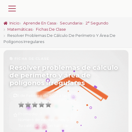
Inicio
Aprende En Casa
Secundaria
2° Segundo
Matemáticas
Fichas De Clase
Resolver Problemas De Cálculo De Perímetro Y Área De
Polígonos Irregulares
📚 FICHA DE CLASE
Resolver problemas de cálculo
de perímetro y área de
polígonos irregulares
6 de Febrero de 2025 a las 17:07
Promedio:
0
Número de valoraciones:
0
Tu calificación:
Sin calificar