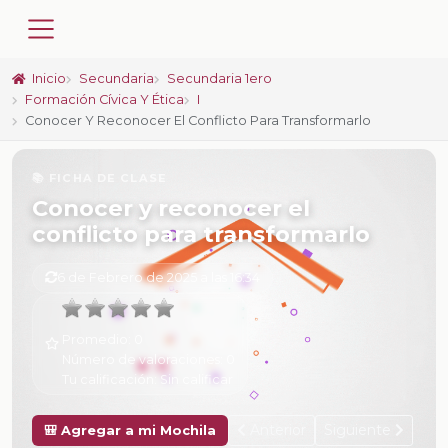
Inicio
Secundaria
Secundaria 1ero
Formación Cívica Y Ética
I
Conocer Y Reconocer El Conflicto Para Transformarlo
📚 FICHA DE CLASE
Conocer y reconocer el
conflicto para transformarlo
6 de Febrero de 2025 a las 16:34
Promedio:
0
Número de valoraciones:
0
Tu calificación:
Sin calificar
Anterior
Siguiente
🎒 Agregar a mi Mochila