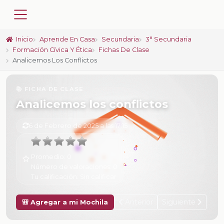
Inicio
Aprende En Casa
Secundaria
3° Secundaria
Formación Cívica Y Ética
Fichas De Clase
Analicemos Los Conflictos
📚 FICHA DE CLASE
Analicemos los conflictos
6 de Febrero de 2025 a las 17:15
Promedio:
0
Número de valoraciones:
0
Tu calificación:
Sin calificar
Anterior
Siguiente
🎒 Agregar a mi Mochila