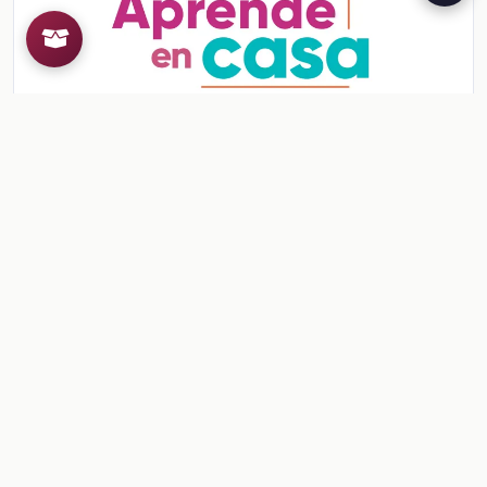
Sesión 4. Para terminar
Teorema de Pitágoras 1
Ver contenido
CONTENIDO