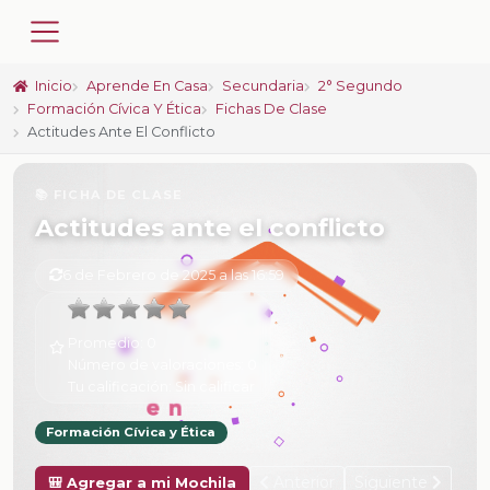
Inicio
Aprende En Casa
Secundaria
2° Segundo
Formación Cívica Y Ética
Fichas De Clase
Actitudes Ante El Conflicto
📚 FICHA DE CLASE
Actitudes ante el conflicto
6 de Febrero de 2025 a las 16:59
Promedio:
0
Número de valoraciones:
0
Tu calificación:
Sin calificar
Formación Cívica y Ética
Anterior
Siguiente
🎒 Agregar a mi Mochila