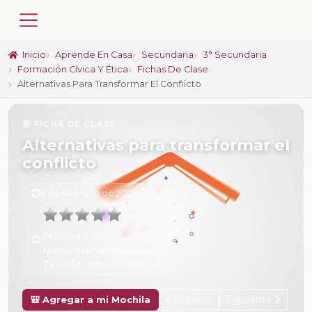
Inicio
Aprende En Casa
Secundaria
3° Secundaria
Formación Cívica Y Ética
Fichas De Clase
Alternativas Para Transformar El Conflicto
📚 FICHA DE CLASE
Alternativas para transformar el
conflicto
6 de Febrero de 2025 a las 17:15
Promedio:
0
Número de valoraciones:
0
Tu calificación:
Sin calificar
Anterior
Siguiente
🎒 Agregar a mi Mochila