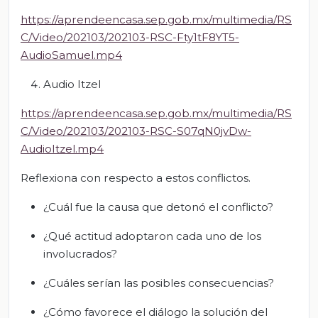
https://aprendeencasa.sep.gob.mx/multimedia/RS
C/Video/202103/202103-RSC-Fty1tF8YT5-
AudioSamuel.mp4
Audio Itzel
https://aprendeencasa.sep.gob.mx/multimedia/RS
C/Video/202103/202103-RSC-S07qN0jvDw-
AudioItzel.mp4
Reflexiona con respecto a estos conflictos.
¿Cuál fue la causa que detonó el conflicto?
¿Qué actitud adoptaron cada uno de los
involucrados?
¿Cuáles serían las posibles consecuencias?
¿Cómo favorece el diálogo la solución del