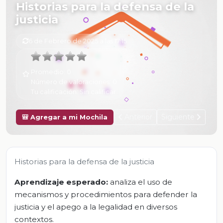
Historias para la defensa de la
justicia
6 de Febrero de 2025 a las 17:15
Promedio:
0
Número de valoraciones:
0
Tu calificación:
Sin calificar
Anterior
Siguiente
🎒 Agregar a mi Mochila
Historias para la defensa de la justicia
Aprendizaje esperado:
analiza el uso de
mecanismos y procedimientos para defender la
justicia y el apego a la legalidad en diversos
contextos.