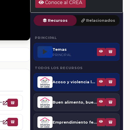
Conoce al CREA
Recursos
Relacionados
PRINCIPAL
Temas
▶️
🎒
PRINCIPAL
TODOS LOS RECURSOS
Acoso y violencia laboral
🎒
miento femenino
Buen alimento, buen entendimiento
🎒
🎒
ortuna, el éxito está en lo que te apasiona
🎒
Emprendimiento femenino
🎒