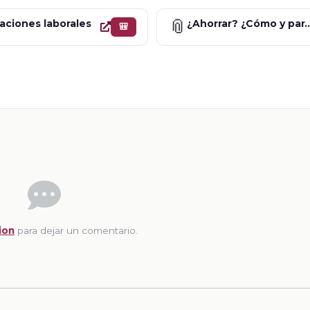
📎
aciones laborales
¿Ahorrar? ¿Cómo y para qué si 
🎒
ion
para dejar un comentario.