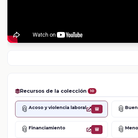
Recursos de la colección
10
📎
📎
Acoso y violencia laboral
🎒
📎
📎
Financiamiento
Meno
🎒