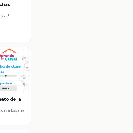
uchas
mpas!
inato de la
a Nueva España