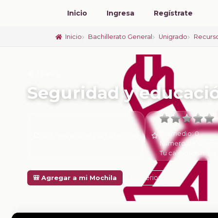
Inicio
Ingresa
Regístrate
Inicio
Bachillerato General
Unigrado
Recurs
📚 TEMAS
Seguridad y educació
Promedio:
0
6 de Febrero de 2025 a las 16:30
Número de valora
Tu calificación:
Sin
Anterior
🎒 Agregar a mi Mochila