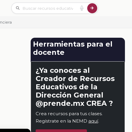
nciera
Herramientas para el
docente
¿Ya conoces al
Creador de Recursos
Educativos de la
Dirección General
@prende.mx CREA ?
Crea recursos para tus clases.
Regístrate en la NEMD
aquí
.