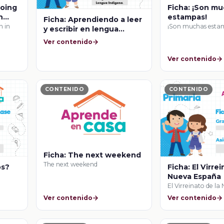
going
Ficha: ¡Son m
h
estampas!
Ficha: Aprendiendo a leer
n in
¡Son muchas esta
y escribir en lengua
indígena y en español Ix
Ver contenido
skatma ik tsoknun nakin
tachiuinkan.
Ver contenido
CONTENIDO
CONTENIDO
Ficha: The next weekend
The next weekend
os?
Ficha: El Virre
Nueva España
El Virreinato de l
Ver contenido
Ver contenido