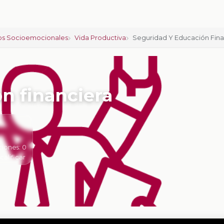
os Socioemocionales
Vida Productiva
Seguridad Y Educación Fina
n financiera
ciones:
0
 calificar