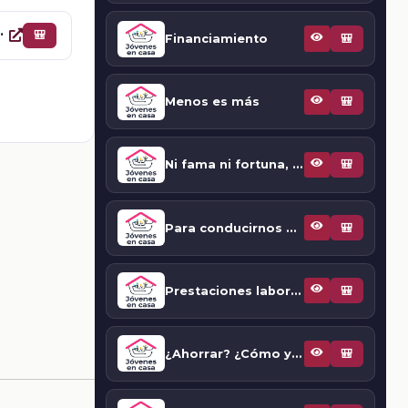
apenas me alcanza?
🎒
Financiamiento
🎒
Menos es más
🎒
Ni fama ni fortuna, el éxito está en lo que te apasiona
🎒
Para conducirnos bien
🎒
Prestaciones laborales
🎒
¿Ahorrar? ¿Cómo y para qué si apenas me alcanza?
🎒