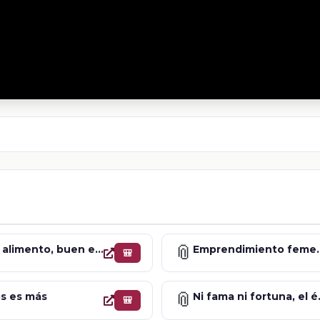
📎
Buen alimento, buen entendimiento
Emprendi
🎒
📎
s es más
Ni fama ni f
🎒