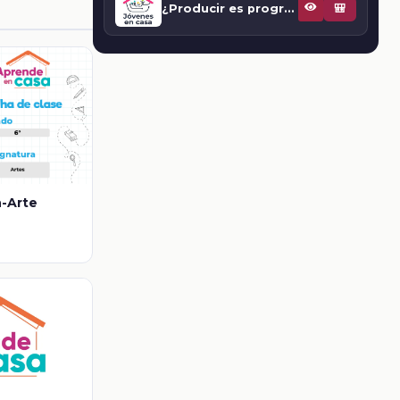
¿Producir es progresar?
🎒
n-Arte