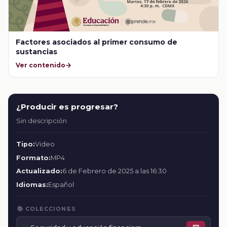
Factores asociados al primer consumo de
sustancias
Ver contenido
¿Producir es progresar?
Sin descripción
Tipo:
Video
Formato:
MP4
Actualizado:
6 de Febrero de 2025 a las 16:30
Idiomas:
Español
📚 COLECCIONES