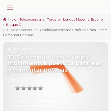
Inicio
Telesecundaria
Tercero
Lengua Materna. Español
Bloque 3
10. Seleccionar Uno O Varios Movimientos Poéticos Para Leer Y
Comentar Poemas
📚 SECUENCIAS
10. Seleccionar uno o varios
movimientos poéticos para leer
y comentar poemas
6 de Febrero de 2025 a las 16:22
Promedio:
0
Número de valoraciones:
0
Tu calificación:
Sin calificar