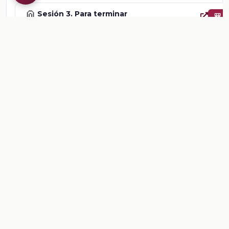
📎
Sesión 3. Para terminar
🎒
Comentarios
Inicia sesion
para dejar un comentario.
💡
Sugerencias de contenido
CONTENIDO