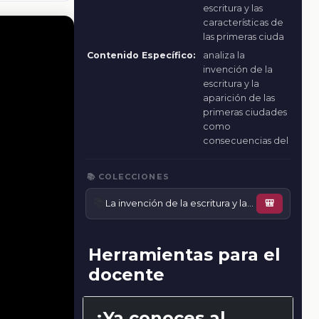
escritura y las
características de
las primeras ciuda
Contenido Específico:
analiza la
invención de la
escritura y la
aparición de las
primeras ciudades
como
consecuencias del
📚 COLECCIONES
📚
La invención de la escritura y las primeras ciudades
🎒
Herramientas para el
docente
¿Ya conoces al