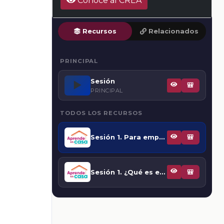
Conoce al CREA
Recursos
Relacionados
PRINCIPAL
Sesión
▶️
🎒
PRINCIPAL
TODOS LOS RECURSOS
Sesión 1. Para empezar
🎒
Sesión 1. ¿Qué es el azar? ¿Qué es aleatorio?
🎒