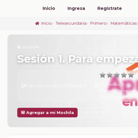
Inicio
Ingresa
Regístrate
Inicio
Telesecundaria
Primero
Matemáticas
📚 SESIÓN
Sesión 1. Para empez
Promedio:
0
6 de Febrero de 2025 a las 16:13
Número de valorac
Tu calificación:
Sin 
Siguiente
🎒 Agregar a mi Mochila