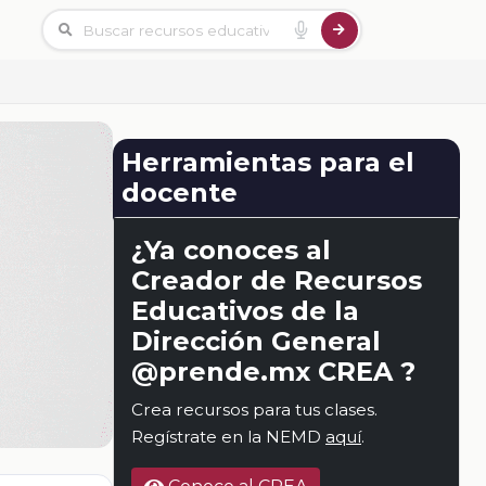
Herramientas para el
docente
¿Ya conoces al
Creador de Recursos
Educativos de la
Dirección General
@prende.mx CREA ?
Crea recursos para tus clases.
Regístrate en la NEMD
aquí
.