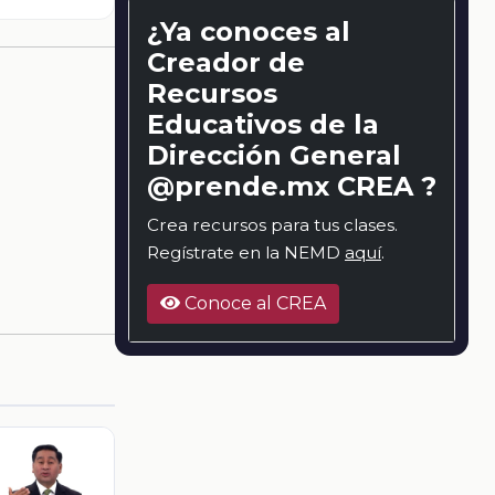
¿Ya conoces al
Creador de
Recursos
Educativos de la
Dirección General
@prende.mx CREA ?
Crea recursos para tus clases.
Regístrate en la NEMD
aquí
.
Conoce al CREA