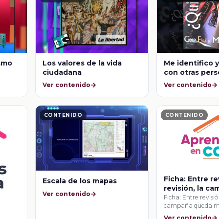
smo
Los valores de la vida
Me identifico 
ciudadana
con otras per
Ver contenido
Ver contenido
CONTENIDO
CONTENIDO
Ficha: Entre re
Escala de los mapas
revisión, la c
Ver contenido
queda mejor
Ficha: Entre revisió
campaña queda m
Ver contenido