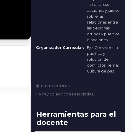
sustenta sus
acciones y juicios
sobre las
relaciones entre
las personas,
grupos y pueblos
o naciones.
Organizador Curricular:
Eje: Convivencia
pacífica y
solución de
conflictos. Tema:
Cultura de paz.
📚 COLECCIONES
No hay colecciones asociadas.
Herramientas para el
docente