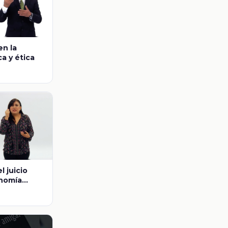
en la
ca y ética
l juicio
onomía