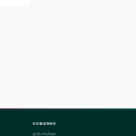
GOBIERNO
gob.mx/sep