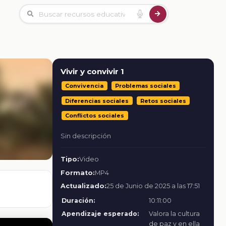
Vivir y convivir 1
Convivencia
Problemas sociales
Diferencias sociales
Retos sociales
Conflictos sociales
Sin descripción
Tipo:
Video
Formato:
MP4
Actualizado:
25 de Junio de 2025 a las 17:51
Duración:
10:11:00
Apendizaje esperado:
Valora la cultura
de paz y en ella