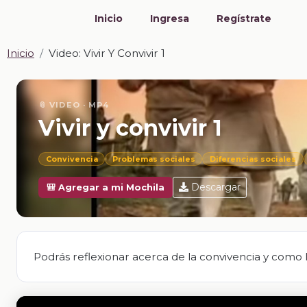
Inicio
Ingresa
Regístrate
Inicio
Video: Vivir Y Convivir 1
📎 VIDEO · MP4
Vivir y convivir 1
Convivencia
Problemas sociales
Diferencias sociales
Descargar
🎒 Agregar a mi Mochila
Podrás reflexionar acerca de la convivencia y como 